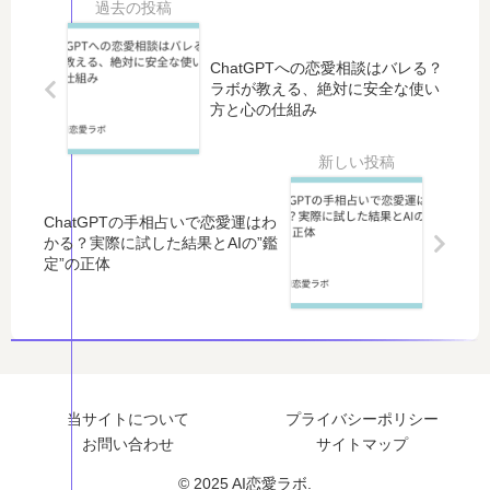
を
ま
AI
「
作
で
恋
必
る
」
ChatGPTへの恋愛相談はバレる？
愛
勝
方
で
ラボが教える、絶対に安全な使い
占
の
方と心の仕組み
法
き
い
告
！
る
」
白
設
？
お
」
定
キ
す
完
プ
ス
す
全
ChatGPTの手相占いで恋愛運はわ
ロ
の
め
マ
かる？実際に試した結果とAIの”鑑
ン
壁
5
ニ
定”の正体
プ
と
選
ュ
ト
、
！
ア
か
規
そ
ル
ら
制
れ
｜
育
の
で
セ
成
向
も
リ
当サイトについて
プライバシーポリシー
術
こ
解
フ
お問い合わせ
サイトマップ
ま
う
決
作
で
側
し
成
© 2025 AI恋愛ラボ.