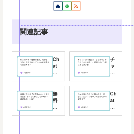
関連記事
Ch
チ
at
ャ
GP
ッ
T
ト
で
GP
「
T
無
Ch
理
彼
料
at
想
氏
で
GP
の
は
当
T
彼
「
た
と
氏
ど
る
作
」
こ
「
る